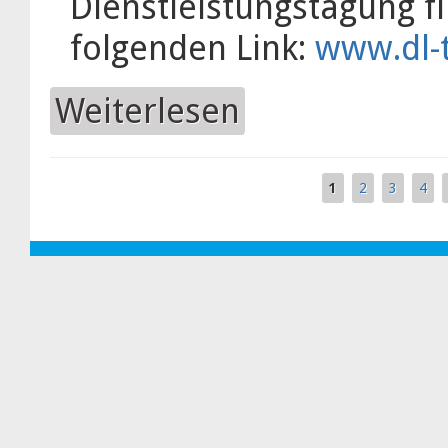
Dienstleistungstagung f
folgenden Link:
www.dl-
Weiterlesen
über Transdemo ist auf der Rosto
1
2
3
4
Seiten