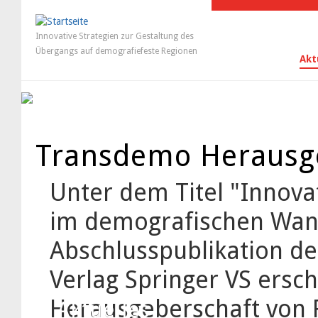
Innovative Strategien zur Gestaltung des
Übergangs auf demografiefeste Regionen
Akt
Transdemo Herausge
Unter dem Titel "Innov
im demografischen Wand
Abschlusspublikation d
Verlag Springer VS ersc
Herausgeberschaft von R
Aktuelles